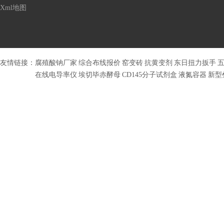
Xml地图
友情链接：
腐殖酸钠厂家
综合布线报价
窑变砖
抗黄变剂
东日扭力扳手
在线电导率仪
埃切毕赤酵母
CD145分子试剂盒
液氮容器
新型