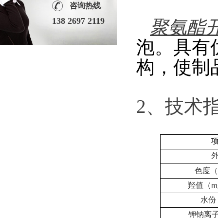
咨询热线
138 2697 2119
聚氨酯开孔
泡。具有
构，使制
2、技术
色度（
羟值（
m
水份
钾钠离